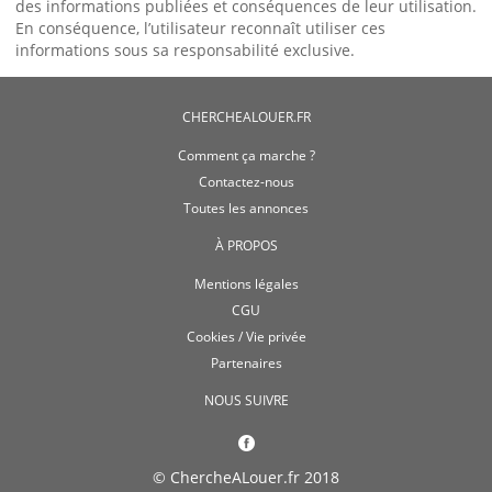
des informations publiées et conséquences de leur utilisation.
En conséquence, l’utilisateur reconnaît utiliser ces
informations sous sa responsabilité exclusive.
CHERCHEALOUER.FR
Comment ça marche ?
Contactez-nous
Toutes les annonces
À PROPOS
Mentions légales
CGU
Cookies / Vie privée
Partenaires
NOUS SUIVRE
© ChercheALouer.fr 2018