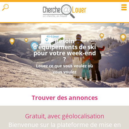
Besoin
d’équipements de ski
pour votre week-end
?
Louez ce que vous voulez où
vous voulez
Trouver des annonces
Gratuit, avec géolocalisation
Bienvenue sur la plateforme de mise en