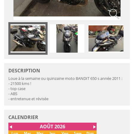
DESCRIPTION
Loue à la semaine ou quinzaine moto BANDIT 650 s année 2011 :
- 21500 kms !
- top case
- ABS
- entretenue et révisée
CALENDRIER
AOÛT 2026
◀
▶
Lun
Mar
Mer
Jeu
Ven
Sam
Dim