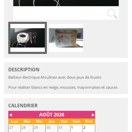
DESCRIPTION
Batteur électrique Moulinex avec deux jeux de fouets
Pour réaliser blancs en neige, mousses, mayonnaises et sauces
CALENDRIER
AOÛT 2026
◀
▶
Lun
Mar
Mer
Jeu
Ven
Sam
Dim
27
28
29
30
31
1
2