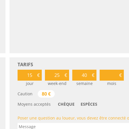
TARIFS
jour
week-end
semaine
mois
80
€
Caution
Moyens acceptés
CHÈQUE
ESPÈCES
Poser une question au loueur, vous devez être connecté 