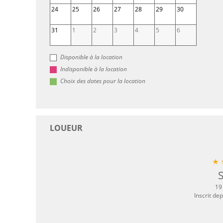
24
25
26
27
28
29
30
31
1
2
3
4
5
6
Disponible à la location
Indisponible à la location
Choix des dates pour la location
LOUEUR
19
Inscrit de